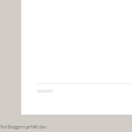
IMPRINT
%d
Bloggern gefällt das: