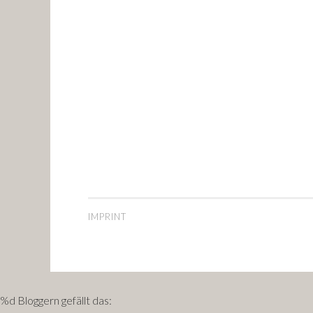
IMPRINT
%d
Bloggern gefällt das: